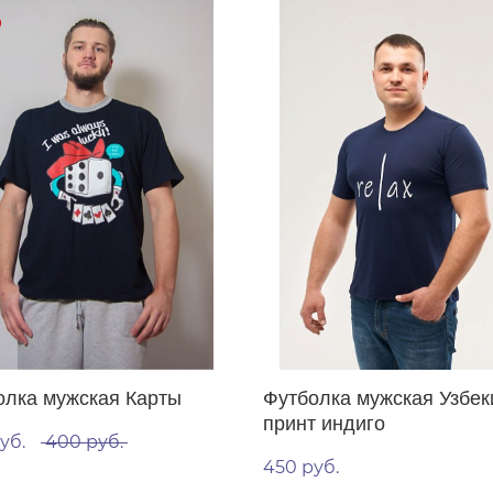
олка мужская Карты
Футболка мужская Узбек
принт индиго
уб.
400 руб.
450 руб.