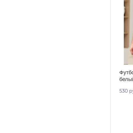
Футб
белы
530 р