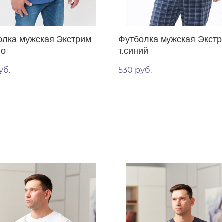
олка мужская Экстрим
Футболка мужская Экст
го
т.синий
уб.
530 руб.