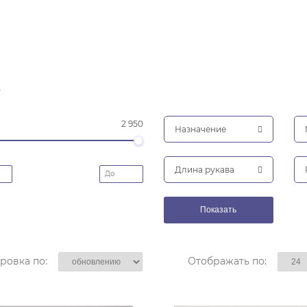
р
2 950
Назначение
Длина рукава
ровка по:
Отображать по: