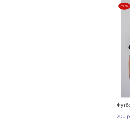
-50%
Футб
200 р