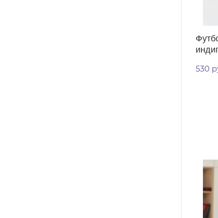
Футб
инди
530 р