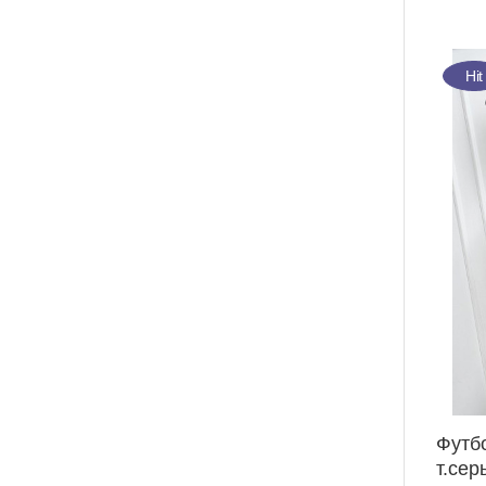
Hit
Футб
т.сер