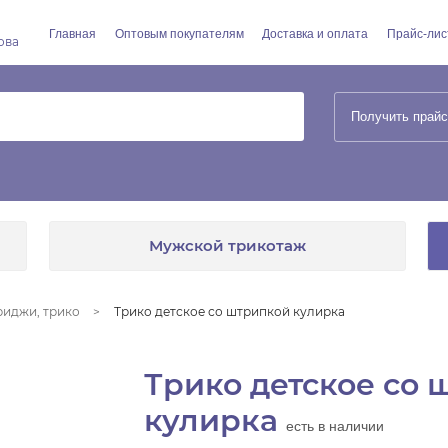
Главная
Оптовым покупателям
Доставка и оплата
Прайс-лис
ова
Получить прайс
Мужской трикотаж
риджи, трико
Трико детское со штрипкой кулирка
Трико детское со 
кулирка
есть в наличии