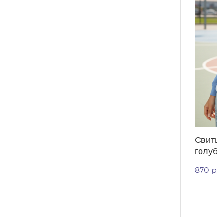
Свит
голу
870 р