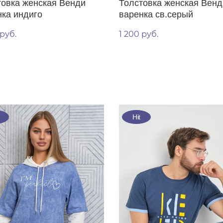
товка женская Венди
Толстовка женская Венд
нка индиго
варенка св.серый
 руб.
1 200 руб.
Hit