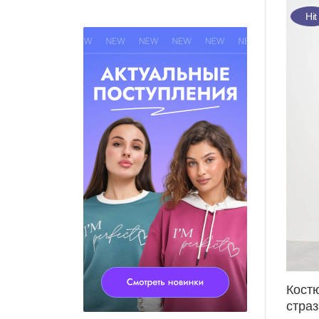
Hit
Кост
стра