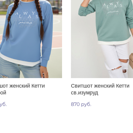
шот женский Кетти
Свитшот женский Кетти
бой
св.изумруд
уб.
870 руб.