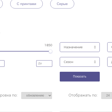
С принтами
Серые
р
1 850
Назначение
Сезон
ровка по:
Отображать по: