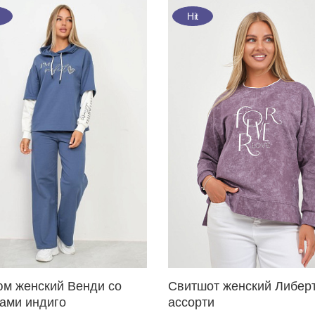
Hit
юм женский Венди со
Свитшот женский Либер
зами индиго
ассорти