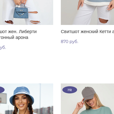
шот жен. Либерти
Свитшот женский Кетти 
тонный арона
870 руб.
уб.
Hit