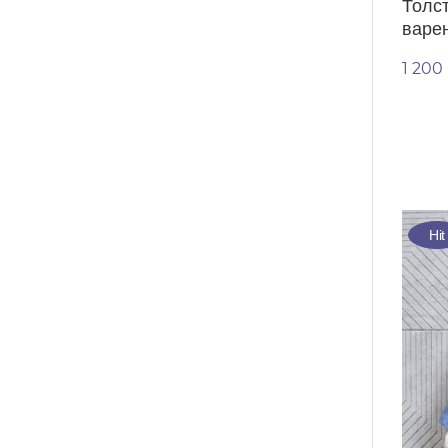
Толс
варе
1 200
Hit