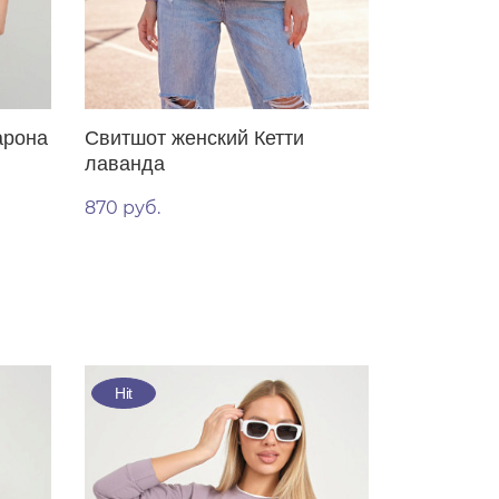
арона
Свитшот женский Кетти
лаванда
870 руб.
Hit