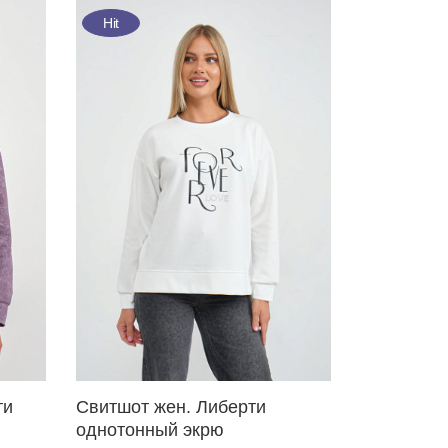
Hit
ти
Свитшот жен. Либерти
однотонный экрю