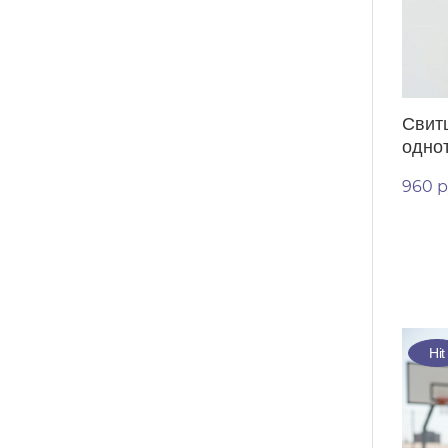
Свит
одно
960 р
Hit