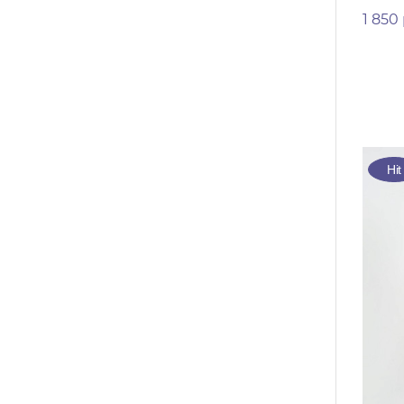
1 850
Hit