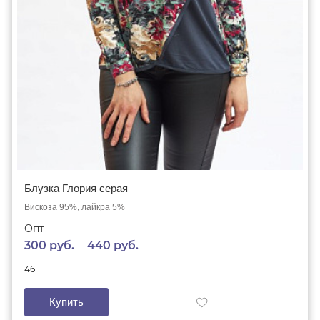
Блузка Глория серая
Блузка Глория бордо
Вискоза 95%, лайкра 5%
Вискоза 95%, лайкра 5%
Опт
Опт
300 руб.
300 руб.
440 руб.
440 руб.
46
46
Купить
Купить