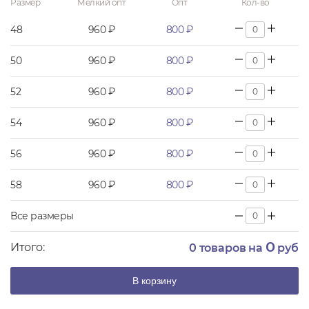
Размер
Мелкий опт
Опт
Кол-во
48
960 ₽
800 ₽
50
960 ₽
800 ₽
52
960 ₽
800 ₽
54
960 ₽
800 ₽
56
960 ₽
800 ₽
58
960 ₽
800 ₽
Все размеры
0
Итого:
0
товаров на
руб
В корзину