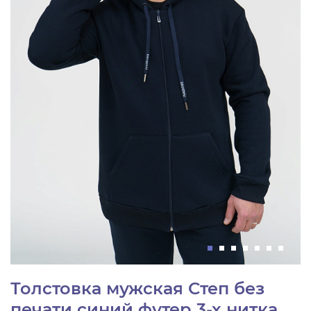
Толстовка мужская Степ без
печати синий футер 3-х нитка