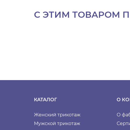
С ЭТИМ ТОВАРОМ 
КАТАЛОГ
О К
Женский трикотаж
О фа
Мужской трикотаж
Серт