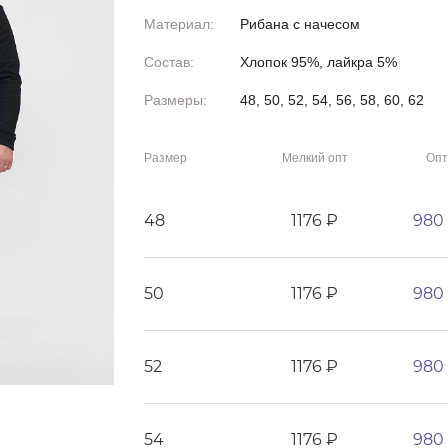
Материал:
Рибана с начесом
Состав:
Хлопок 95%, лайкра 5%
Размеры:
48, 50, 52, 54, 56, 58, 60, 62
Размер
Мелкий опт
Опт
48
1176 ₽
980
50
1176 ₽
980
52
1176 ₽
980
54
1176 ₽
980