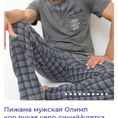
Пижама мужская Олимп
кор.рукав серо-синий/клетка