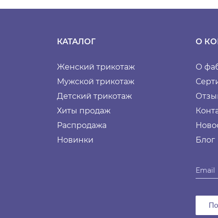
КАТАЛОГ
О К
Женский трикотаж
О фа
Мужской трикотаж
Серт
Детский трикотаж
Отзы
Хиты продаж
Конт
Распродажа
Ново
Новинки
Блог
По