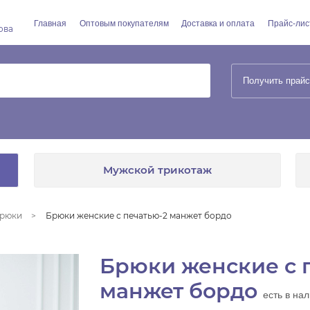
Главная
Оптовым покупателям
Доставка и оплата
Прайс-лис
ова
Получить прайс
Мужской трикотаж
рюки
Брюки женские с печатью-2 манжет бордо
Брюки женские с 
манжет бордо
есть в на