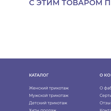
С ЭТИМ ТОВАРОМ 
КАТАЛОГ
О К
Женский трикотаж
О фа
Мужской трикотаж
Серт
Детский трикотаж
Отзы
Хиты продаж
Конт