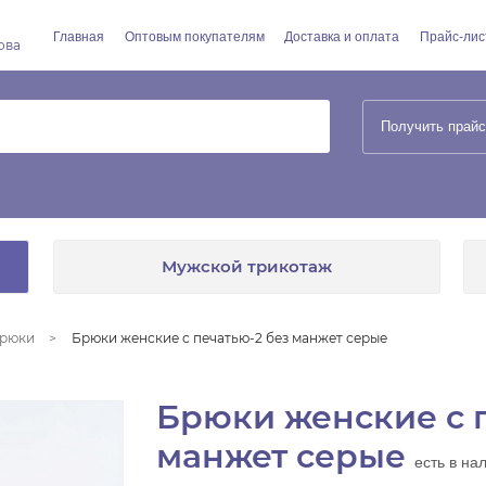
Главная
Оптовым покупателям
Доставка и оплата
Прайс-лис
ова
Получить прайс
Мужской трикотаж
рюки
Брюки женские с печатью-2 без манжет серые
Брюки женские с 
манжет серые
есть в на