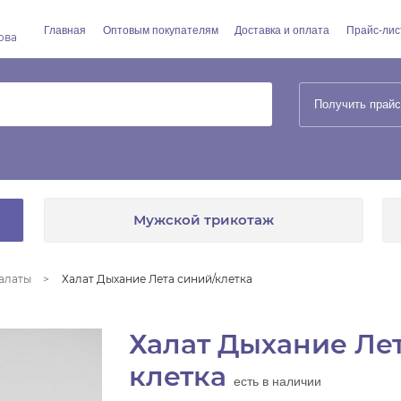
Главная
Оптовым покупателям
Доставка и оплата
Прайс-лис
ова
Получить прайс
Мужской трикотаж
алаты
Халат Дыхание Лета синий/клетка
Халат Дыхание Лет
клетка
есть в наличии