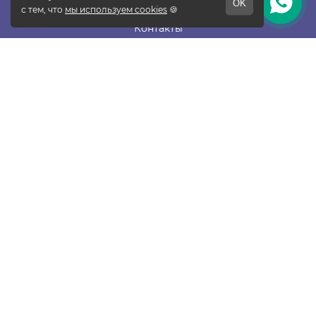
Отзывы
Контакты
Новости
Блог
Подписаться
ПОКУПАТЕЛЯМ
Прайс-лист
Таблица размеров
Доставка и оплата
Гарантия и возврат