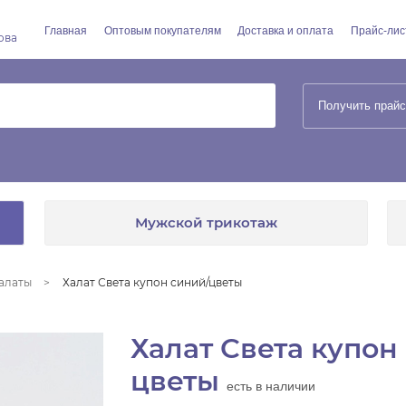
Главная
Оптовым покупателям
Доставка и оплата
Прайс-лис
ова
Получить прайс
Мужской трикотаж
алаты
Халат Света купон синий/цветы
Халат Света купон
цветы
есть в наличии