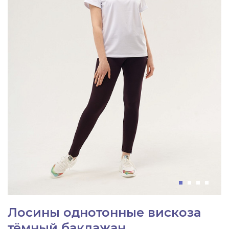
Лосины однотонные вискоза
тёмный баклажан