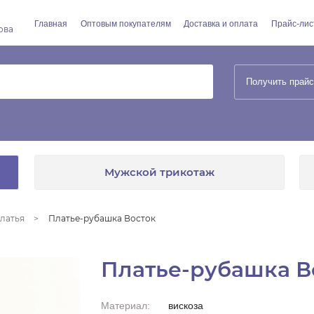
Главная
Оптовым покупателям
Доставка и оплата
Прайс-лис
ова
Получить прайс
Мужской трикотаж
латья
Платье-рубашка Восток
Платье-рубашка В
Материал:
вискоза