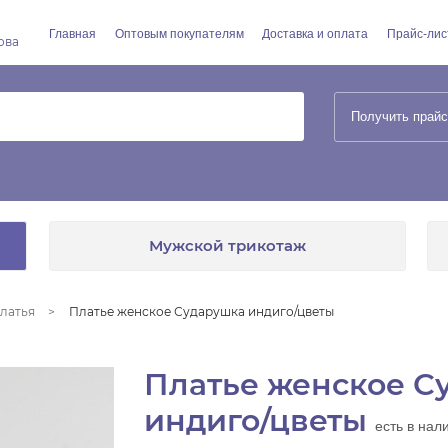
Главная
Оптовым покупателям
Доставка и оплата
Прайс-лис
ова
Получить прайс
Мужской трикотаж
латья
Платье женское Сударушка индиго/цветы
Платье женское С
индиго/цветы
есть в нал