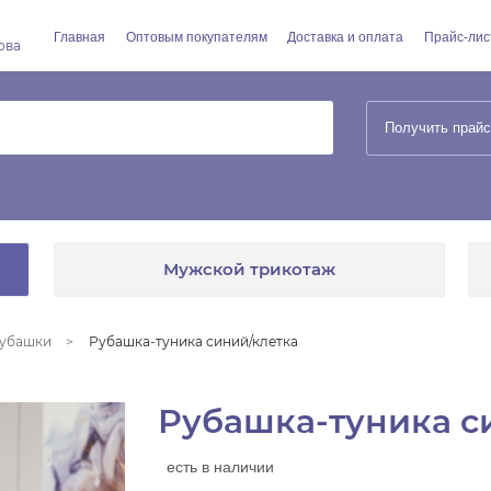
Главная
Оптовым покупателям
Доставка и оплата
Прайс-лис
ова
Получить прайс
Мужской трикотаж
убашки
Рубашка-туника синий/клетка
Рубашка-туника с
есть в наличии