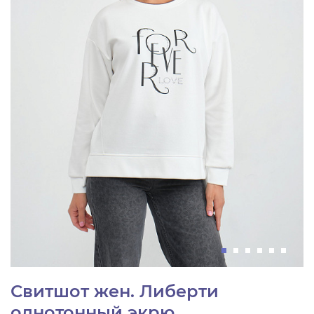
Свитшот жен. Либерти
однотонный экрю