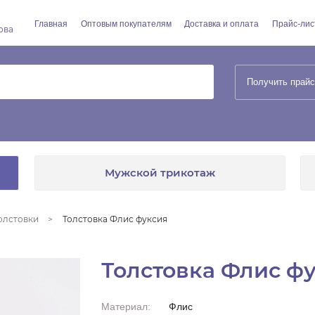
Главная
Оптовым покупателям
Доставка и оплата
Прайс-лис
ова
Получить прайс
Мужской трикотаж
олстовки
Толстовка Флис фуксия
Толстовка Флис ф
Материал:
Флис