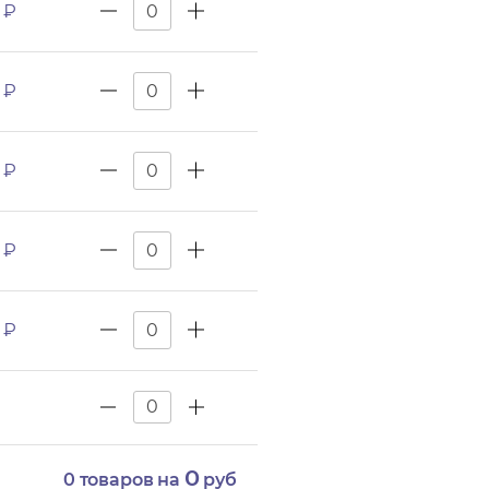
 ₽
 ₽
 ₽
 ₽
 ₽
0
0
товаров на
руб