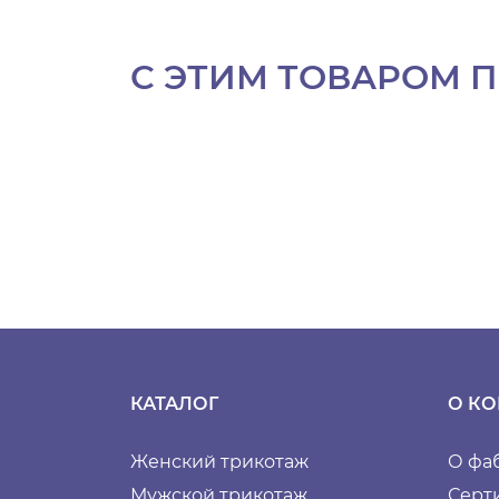
С ЭТИМ ТОВАРОМ 
КАТАЛОГ
О К
Женский трикотаж
О фа
Мужской трикотаж
Серт