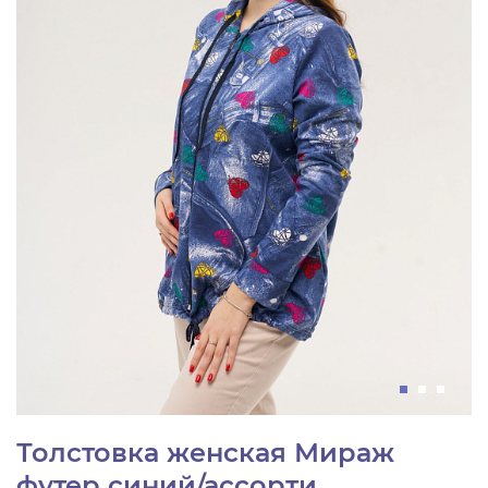
Толстовка женская Мираж
футер синий/ассорти