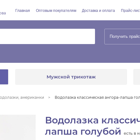
Главная
Оптовым покупателям
Доставка и оплата
Прайс-лис
ова
Получить прайс
Мужской трикотаж
одолазки, американки
Водолазка классическая ангора-лапша го
Водолазка классич
лапша голубой
есть в 