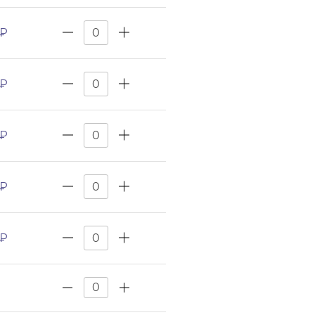
 ₽
 ₽
 ₽
 ₽
 ₽