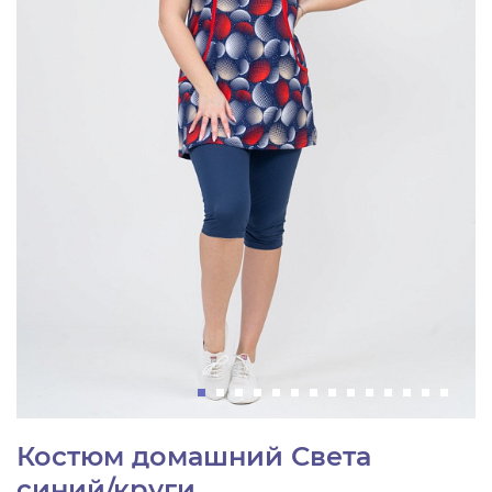
Костюм домашний Света
синий/круги