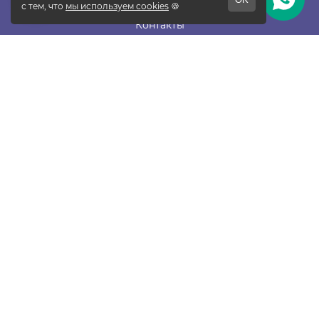
Отзывы
Контакты
Новости
Блог
Подписаться
ПОКУПАТЕЛЯМ
Прайс-лист
Таблица размеров
Доставка и оплата
Гарантия и возврат