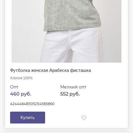
Футболка женская Арабеска фисташка
Хлопок 100%
Опт
Мелкий опт
460 руб.
552 руб.
42
44
46
48
50
52
54
56
58
60
Купить