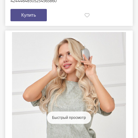
42
44
46
48
50
52
54
56
58
60
Купить
Быстрый просмотр