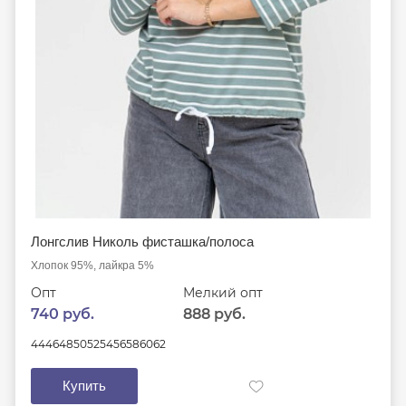
Лонгслив Николь фисташка/полоса
Хлопок 95%, лайкра 5%
Опт
Мелкий опт
740 руб.
888 руб.
44
46
48
50
52
54
56
58
60
62
Купить