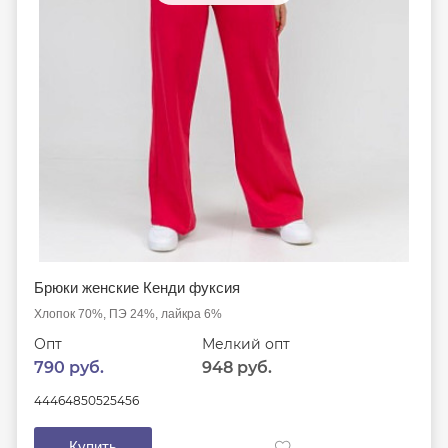
Брюки женские Кенди фуксия
Хлопок 70%, ПЭ 24%, лайкра 6%
Опт
Мелкий опт
790 руб.
948 руб.
44
46
48
50
52
54
56
Купить