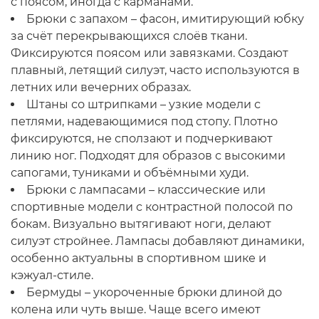
с поясом, иногда с карманами.
Брюки с запахом – фасон, имитирующий юбку
за счёт перекрывающихся слоёв ткани.
Фиксируются поясом или завязками. Создают
плавный, летящий силуэт, часто используются в
летних или вечерних образах.
Штаны со штрипками – узкие модели с
петлями, надевающимися под стопу. Плотно
фиксируются, не сползают и подчеркивают
линию ног. Подходят для образов с высокими
сапогами, туниками и объёмными худи.
Брюки с лампасами – классические или
спортивные модели с контрастной полосой по
бокам. Визуально вытягивают ноги, делают
силуэт стройнее. Лампасы добавляют динамики,
особенно актуальны в спортивном шике и
кэжуал-стиле.
Бермуды – укороченные брюки длиной до
колена или чуть выше. Чаще всего имеют