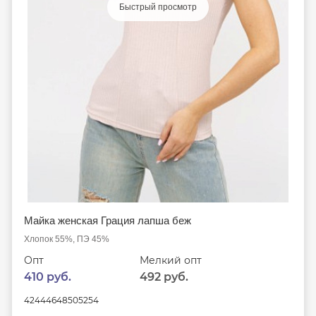
Быстрый просмотр
Майка женская Грация лапша беж
Хлопок 55%, ПЭ 45%
Опт
Мелкий опт
410 руб.
492 руб.
42
44
46
48
50
52
54