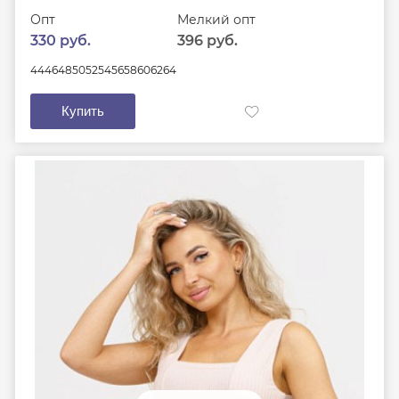
Опт
Мелкий опт
330 руб.
396 руб.
44
46
48
50
52
54
56
58
60
62
64
Купить