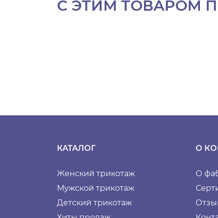
С ЭТИМ ТОВАРОМ 
КАТАЛОГ
О К
Женский трикотаж
О фа
Мужской трикотаж
Серт
Детский трикотаж
Отзы
Хиты продаж
Конт