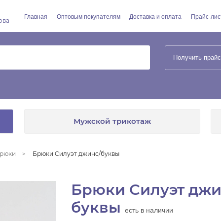
Главная
Оптовым покупателям
Доставка и оплата
Прайс-лис
ова
Получить прайс
Мужской трикотаж
рюки
Брюки Силуэт джинс/буквы
Брюки Силуэт джи
буквы
есть в наличии