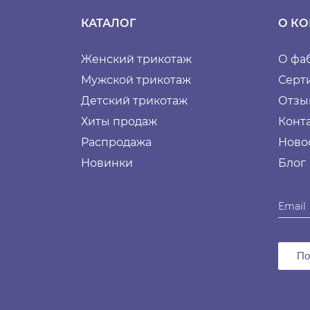
КАТАЛОГ
О К
Женский трикотаж
О фа
Мужской трикотаж
Серт
Детский трикотаж
Отзы
Хиты продаж
Конт
Распродажа
Ново
Новинки
Блог
По