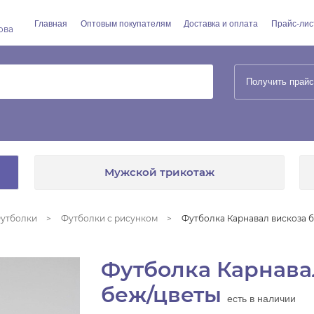
Главная
Оптовым покупателям
Доставка и оплата
Прайс-лис
ова
Получить прайс
Мужской трикотаж
утболки
Футболки с рисунком
Футболка Карнавал вискоза 
Футболка Карнава
беж/цветы
есть в наличии