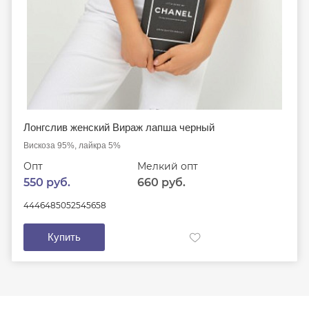
Лонгслив женский Вираж лапша черный
Вискоза 95%, лайкра 5%
Опт
Мелкий опт
550 руб.
660 руб.
44
46
48
50
52
54
56
58
Купить