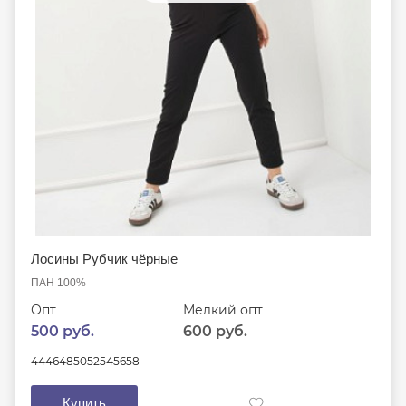
Лосины Рубчик чёрные
ПАН 100%
Опт
Мелкий опт
500 руб.
600 руб.
44
46
48
50
52
54
56
58
Купить