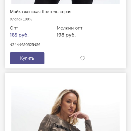
Майка женская бретель серая
Хлопок 100%
Опт
Мелкий опт
165 руб.
198 руб.
42
44
46
50
52
54
56
Купить