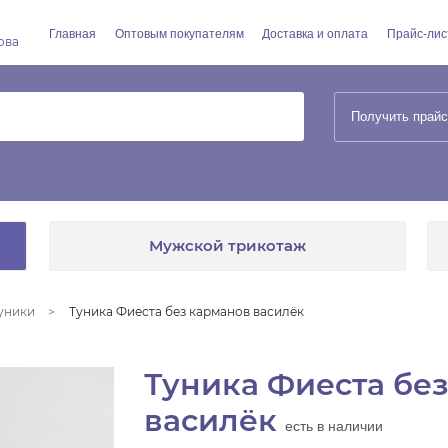
Главная
Оптовым покупателям
Доставка и оплата
Прайс-лис
ова
Получить прайс
Мужской трикотаж
уники
Туника Фиеста без карманов василёк
Туника Фиеста бе
василёк
есть в наличии